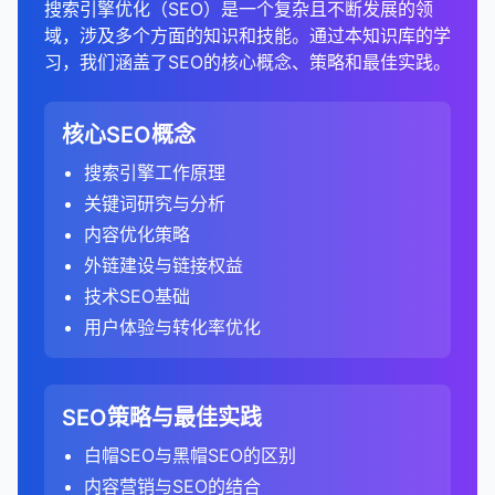
example.com/page 和 m.example.com/page
在页面中添加结构化数据标记（如JSON-LD、
URL检查工具
：
搜索引擎优化（SEO）是一个复杂且不断发展的领
Keyword Planner等工具的关键词建议功能。
键词排名、内容策略、链接概况和技术SEO的宝贵数
特点
：
分析竞争对手网站的技术SEO状况，包括页面速
避免过度使用结构化数据或标记不相关的内容。
移动友好性工具
：Google Mobile-Friendly
热图可以显示用户在页面上的点击模式和注意力分
技术SEO工具
专门的外链工具
Microdata或RDFa）。
：Screaming Frog、Sitebulb、
：Majestic、
1. 选择合适的SEO工具
serps对SEO的重要性：
域，涉及多个方面的知识和技能。通过本知识库的学
确保重定向到相关内容，避免将所有页面重定向到
检查特定URL的索引状态。
打印机友好版本
：
据，帮助全面了解竞争 landscape。
输入核心关键词，获取相关关键词建议。
2. 分析用户行为
度、移动友好性等。
GA4更关注用户参与度，而不仅仅是页面浏
Test、BrowserStack。
布。
PageSpeed Insights。
LinkResearchTools。
选择适合合你内容类型的结构化数据。
习，我们涵盖了SEO的核心概念、策略和最佳实践。
首页。
总结来说，结构化数据是SEO的重要组成部分，它帮
内容性能分析工具
：Google Analytics、Google
了解Google如何渲染和理解页面内容。
example.com/article 和
关注长尾关键词，它们通常竞争度较低，转化率
览。
排名目标
检查他们的网站架构、URL结构和内部链接。
：SEO的主要目标是提高网站在相关关键
跳出率分析
：
如何使用SEO工具进行竞争分析：
结构化数据工具
：Google Structured Data
竞争分析工具
免费工具
：Google Search Console、
：SEMrush、Ahrefs、SpyFu。
助搜索引擎更好地理解页面内容，并可能使搜索结果
Search Console、SEMrush Content
example.com/article?print=true
遵循最佳实践
：
3. 发现机会和问题
使用绝对URL，而不是使用相对URL。
提交URL以进行索引。
较高。
词的serps中的排名。
即使是单页会话，如果用户在页面上停留时间超
评估他们的索引覆盖率和爬行效率。
Testing Tool、Schema Markup Validator。
分析有机搜索流量的跳出率，了解用户对内容的
Ubersuggest、SmallSEOTools。
显示丰富片段，提高点击率和转化率。正确实施结构
Analytics。
1. 识别主要竞争对手
只标记页面上实际存在的内容。
网站地图报告
竞争对手分析
：
：
3. 分析数据
过10秒或触发了转化事件，也会被视为参与会
数据可视化可以帮助快速发现SEO机会和问题。
避免链式重定向（A → B → C），尽量直接重定向
核心SEO概念
如何实施规范URL：
相关性和质量的反应。
点击率
检查他们的结构化数据实施情况。
：serps中的位置和展示方式直接影响点击
化数据可以为网站带来明显的竞争优势，特别是在竞
内容优化工具
：Clearscope、MarketMuse、
2. 配置审计设置
2. 分析自己网站的外链概况
确保数据准确准确且与页面内容一致。
话。
（A → C）。
直接竞争对手
监控提交的网站地图状态。
使用SEO工具分析竞争对手排名的关键词。
：业务上的直接竞争对手。
率。
例如，通过比较不同页面的表现图表，可以识别表
比较不同页面和不同关键词的跳出率。
争激烈的行业。
A. 流量分析
搜索引擎工作原理
添加rel="canonical"标签
：
Frase、Surfer SEO。
6. 分析用户体验
设置爬行范围
：
避免使用误导性或不准确的标记。
GA4默认跟踪更多类型的互动事件，如页面滚
现异常的页面。
有机搜索竞争对手
了解Google从网站地图中索引了多少页面。
识别竞争对手排名良好但你尚未针对的关键词机
：在有机搜索结果中与你竞争的
在网站迁移后，保持301重定向至少1年，以确保搜
高跳出率可能表明内容与用户意图不匹配或用户
A. 基本外链指标
可见度
：在serps中占据多个位置（如有机结果、
关键词研究与分析
在HTML头部添加link标签，指定规范URL：
分析有机搜索流量的总体趋势和季节性变化。
内容审计工具
：Screaming Frog、Sitebulb、
动、视频播放等。
评估竞争对手网站的用户体验，包括导航、设计和
网站，即使它们不是直接的业务竞争对手。
会。
指定要审计的域名和子域名。
通过链接概览图，可以识别潜在的链接建设机会。
索引擎有足够的时间更新索引。
体验不佳。
测试和验证
：
知识面板、图片结果等）可以提高品牌可见度。
外链总数
：网站获得的总外链数量。
SEMrush Site Audit。
3. 监控技术问题
内容优化策略
识别表现最佳的页面和关键词。
使用HTTP头
：
内容布局。
问题关键词
使用SEO工具识别竞争对手
：
：
设置爬行限制（如页面数量、深度）。
停留时间分析
：
两种定义的主要区别：
使用相关测试工具验证标记。
更新内部链接，指向新URL，而不是依赖重定向。
用户体验
：serps的结构和内容直接影响用户体验
唯一域名数
：链接到网站的唯一域名数量。
4. 提高沟通效率
关键词研究工具
：SEMrush、Ahrefs、Moz
外链建设与链接权益
分析流量来源（如不同搜索引擎、不同国家/地
移动可用性报告
：
对于非HTML文件（如PDF），可以使用HTTP
分析他们的转化率优化策略。
查找用户在搜索中提出的问题。
使用SEMrush、Ahrefs等工具的竞争对手分析
配置排除规则，排除不需要审计的页面。
分析有机搜索访客的平均停留时间。
在相关搜索控制台中监控结构化数据报告。
和转化率。
Keyword Explorer。
监控重定向状态，确保它们正常工作。
跟踪模型
区）。
引用域与外链比例
：
：评估链接多样性。
技术SEO基础
头指定规范URL：
可视化使SEO数据和洞察更容易传达给非技术人员
检查网站在移动设备上的可用性问题。
评估他们的移动端体验。
功能。
这些关键词可以用于创建FAQ页面和回答式内
设置用户代理
：
较长的停留时间通常表明内容有价值且引人入
竞争分析
竞争分析工具
：分析serps可以帮助了解竞争对手的策
：SEMrush、Ahrefs、BuzzSumo。
总结来说，丰富片段是增强强搜索结果的有效方式，
比较有机搜索与其他渠道的表现。
nofollow与dofollow比例
Universal Analytics：基于会话和页面浏览的跟
：了解链接的价值分
和决策者。
在搜索控制台中提交地址地址更改，通知搜索引擎
用户体验与转化率优化
修复移动兼容性问题，提高移动用户体验。
通过搜索控制台
：
容。
输入你的域名，工具会自动识别主要的有机搜索
胜。
选择要模拟的搜索引擎爬虫（如
7. 监控社交媒体和品牌存在
略和表现。
可以可以提高点击率、提供更多信息并增加搜索可见
布。
踪模型。
网站已迁移。
图表和图形通常比表格和数字更容易理解和记忆。
Core Web Vitals报告
竞争对手。
：
可以在搜索控制台中设置参数处理规则，自动处
B. 排名分析
2. 分析内容性能
Googlebot）。
比较不同页面和不同关键词的停留时间。
性。通过正确实施结构化数据，网站所有者所有者可
3. 分析关键词指标
GA4：基于事件的跟踪模型，将所有用户互动
分析竞争对手的社交媒体存在和活动。
如何优化serps表现：
这可以帮助获得对SEO项目的支持和资源。
理某些类型的URL参数。
B. 链接质量分析
301重定向与其他重定向类型的区别：
手动识别竞争对手
监控网站的Core Web Vitals表现。
：
或使用默认用户代理进行全面审计。
监控目标关键词的排名变化。
页面浏览量和会话深度
：
以为用户提供更好的搜索体验，同时同时获得潜在的
A. 流量和排名分析
都视为事件。
评估他们的品牌提及和声誉。
搜索量
SEO策略与最佳实践
：
识别需要优化的页面，以提高用户体验和排名。
搜索核心业务关键词，识别排名靠前的网站。
域名权威性
：使用工具的域名权威性指标（如
优化有机搜索排名，争取前10位的位置。
规范URL的最佳实践：
配置高级设置
：
SEO优势。虽然丰富片段不直接影响排名，但它们可
分析排名变化的原因（如算法更新、内容更改、链
5. 支持数据驱动决策
302重定向
：临时重定向，告诉搜索引擎资源只是
分析有机搜索访客的平均页面浏览量和会话深
识别带来最多有机搜索流量的页面。
定义方式
：
分析他们的内容在社交媒体上的表现。
了解每月搜索特定关键词的次数。
Ahrefs DR、Moz DA）评估链接来源的质量。
安全问题报告
分析行业报告和目录，识别主要参与者。
白帽SEO与黑帽SEO的区别
：
以显著提高搜索结果的吸引力和实用性。
接建设）。
暂时移动，不应将链接权益转移到新URL。
度。
启用JavaScript渲染，以审计JavaScript生成
实施结构化数据，获取丰富片段。
数据可视化使基于数据的决策更容易。
始终使用绝对URL，而不是相对URL。
分析这些页面的排名关键词和搜索量。
Universal Analytics：关注单页会话与多页会话
高搜索量通常意味着更多的潜在流量，但也意味
页面权威性
：评估具体链接页面的权威性。
监控网站是否存在安全问题。
内容营销与SEO的结合
的内容。
识别排名下降的页面，并找出原因。
8. 综合分析和策略制定
这些指标反映了用户对网站内容的兴趣和参与