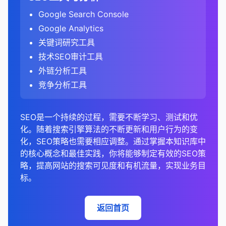
确显示。
标题标签
规范URL告诉搜索引擎索引哪个版本的页面。
：缺失、重复、过长或过短的标题标签。
更全面的参与度评估
分析链接来源的国家/地区分布。
：GA4的参与率提供了更全面
Analytics中直接的关键词数据有限。
热图
：显示用户在页面上的点击模式和注意力分
Brandwatch
内容类型分析
：
识别转化路径和关键转化页面。
分析关键词搜索量的季节性变化。
Google Search Console
B. 内容结构分析
的用户参与度评估，考虑了时间、互动和转化等多
元描述
：缺失、重复、过长或过短的元描述。
分析链接来源的行业分布。
布。
5. 提交和监控更改
在Universal Analytics中，可以在"获取" > "搜索
总结来说，规范URL是解决重复内容问题和集中链接
分析竞争对手使用的内容类型（如博客、指南、
分析转化漏斗，找出流失点。
这有助于规划内容和营销活动。
总结来说，SEO竞争分析是制定有效SEO策略的关键
Google Analytics
个因素。
分析标题层级（H1、H2、H3等）的使用。
控制台" > "查询"报告中查看一些关键词数据。
H1标签
：缺失、重复、多个H1标签等问题。
分析链接来源的网站类型（如博客、新闻网站、论
树状图
：显示层次结构数据，如网站结构、内容分
权益的重要工具。通过正确实施规范URL，网站管理
URL提交
视频、信息图表等）。
：
比较不同关键词和页面的转化表现。
步骤。通过全面分析竞争对手的关键词排名、内容策
关键词研究工具
更准确的用户行为分析
坛等）。
：GA4的基于事件的模型可
类等。
评估内容的可读性和格式（如段落长度、列表使
4. 分析搜索意图
员可以确保搜索引擎将链接权益集中到首选URL版
在GA4中，关键词数据更加有限，建议结合
图片优化
：缺失alt文本、未压缩图片、图片尺寸问
提交新页面或更新的页面以进行索引。
评估不同内容类型的表现。
略、链接概况、技术SEO和用户体验，你可以识别机
技术SEO审计工具
F. 技术SEO分析
以更准确地捕捉用户在单页应用和现代网站上的行
用、图片等）。
本，提高重要内容的排名潜力。规范URL应该是任何
Google Search Console进行关键词分析。
题等。
地图
：显示地理分布数据，如来自不同地区的流
信息型意图
：用户寻求信息或答案。
会、发现差距，并制定差异化的策略来提高你的搜索
内容质量分析
加速Google对重要页面的索引。
：
3. 分析竞争对手的外链概况
为。
外链分析工具
全面SEO策略的重要组成部分，特别是对于内容丰富
量。
检查内容的深度和全面性。
URL结构
：过长URL、非SEO友好URL、参数问题
检查爬行错误和索引问题。
可见度。定期进行竞争分析可以帮助你保持领先地
导航型意图
：用户试图访问特定网站。
更改地址工具
评估竞争对手内容的质量、原创性和价值。
：
5. 分析移动与桌面表现
比较外链指标
：
或动态生成的网站。
竞争分析工具
等。
需要调整分析方法
：从旧版分析工具迁移到GA4的
仪表板
：综合展示多个相关指标，提供整体性能视
评估页面速度和Core Web Vitals表现。
位，并适应不断变化的搜索环境。
C. 内容新鲜度分析
交易型意图
：用户准备购买产品或服务。
在网站迁移或域名更改时通知Google。
分析他们的内容结构、格式和可读性。
在"受众群体" > "移动" > "概述"报告中，分析有机
比较自己网站与竞争对手的外链数量、质量和多
网站需要调整其数据分析方法和指标解读。
图。
检查移动友好性和响应式设计。
C. 性能问题
商业调查型意图
：用户正在研究产品或服务，可能
分析内容的发布和更新日期。
内容更新频率
确保搜索排名和流量的平滑过渡。
：
搜索流量在不同设备上的表现。
样性。
总结来说，GA4中的跳出率（通过参与率间接反映）
分析网站架构和内部链接结构。
SEO是一个持续的过程，需要不断学习、测试和优
在未来购买。
SEO数据可视化工具
页面速度
：加载时间长、未优化的资源、渲染阻塞
识别需要更新的过时内容。
移除URL工具
分析竞争对手的内容更新频率。
：
比较移动、桌面和 tablet 设备的流量、跳出率、
识别差距和机会。
与旧版分析工具中的跳出率在定义和计算方法上有显
化。随着搜索引擎算法的不断更新和用户行为的变
分析搜索结果页面（SERPs）以确定主导的搜索意
资源等。
停留时间和转化率。
G. 链接分析
Google Data Studio
评估内容的时效性和相关性。
：免费的可视化工具，可以
请求从Google索引中移除特定URL。
评估他们的内容新鲜度和时效性。
分析竞争对手的链接来源
：
著差异。GA4采用了更全面的参与度评估方法，考虑
化，SEO策略也需要相应调整。通过掌握本知识库中
图。
Core Web Vitals
：LCP、FID、CLS问题。
连接多种数据源。
识别设备特定的问题和机会。
处理敏感信息泄露等紧急情况。
分析外链概况，包括数量、质量和多样性。
识别竞争对手的主要链接来源。
了停留时间、互动事件和转化等多个因素，而不仅仅
D. 内容重复分析
的核心概念和最佳实践，你将能够制定有效的SEO策
4. 分析竞争对手的链接策略
确保目标关键词的内容与搜索意图匹配。
服务器响应时间
：TTFB（Time to First Byte）问
Tableau
：强大的商业智能和可视化工具。
是页面浏览次数。这种变化反映了现代网站（特别是
识别高价值的链接来源。
找出你可以争取的高质量链接机会。
略，提高网站的搜索可见度和有机流量，实现业务目
6. 创建自定义报告和仪表板
识别网站内部的重复内容。
Google Search Console最佳实践
链接概况分析
：
题。
Power BI
：微软的商业分析工具，提供丰富的可
单页应用）的用户行为特点，提供了更准确的用户参
5. 组织和优先级排序
标。
分析锚文本分布。
分析竞争对手的链接策略
：
分析与竞争对手内容的相似性。
创建自定义报告，专注于对SEO最重要的指标。
定期检查GSC数据，至少每周一次。
比较你和竞争对手的外链数量、质量和多样性。
视化选项。
与度衡量标准。了解这些差异对于正确解读GA4数据
D. 移动友好性
监控竞争对手的链接策略。
了解竞争对手的链接建设策略。
创建关键词组
：
解决重复内容问题，提高内容独特性。
设置SEO仪表板，集中展示关键的SEO指标和趋
设置自定义提醒，及时了解重要问题。
分析链接增长趋势。
和制定有效的SEO策略至关重要。
SEMrush/Ahrefs/Moz
：SEO工具通常包含内置
移动兼容性问题。
识别他们使用的内容类型和链接获取方法。
将相似的关键词分组，便于内容规划。
返回首页
势。
4. 识别机会和问题
的可视化功能。
结合其他工具（如Google Analytics）进行综合分
链接来源分析
：
4. 分析竞争对手的内容
响应式设计问题。
每个组应该围绕一个核心主题或概念。
使用高级细分功能，分析特定用户群体的行为。