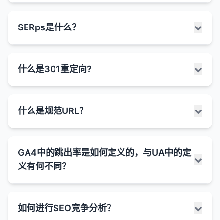
面内容。它使用特定的标记语言来描述页面上的信
息，使搜索引擎能够更准确索引和显示内容。
丰富片段是搜索引擎结果页面中显示的增强型搜索结
SERps是什么？
结构化数据的作用：
果，它们包含额外的信息和视觉元素，超出了标准的
标题、URL和元描述。这些额外信息通过结构化数据
帮助搜索引擎理解内容
：结构化数据提供了额外的
标记提供，帮助用户更快地找到相关信息，并可能提
上下文信息，帮助搜索引擎更准确地理解页面内
serps是Search Engine Engine Results pages的缩
高点击率。
什么是301重定向?
容。
写，指的是用户在搜索引擎中输入查询后显示的结果
丰富片段的类型：
页面。serps是用户与搜索引擎交互的主要界面，也
获取丰富片段
：正确实施结构化数据可以使搜索结
是SEO的核心关注点。
果显示丰富片段，如星级评分、价格、事件信息
星级评分
：
301重定向是一种HTTP状态码，表示网页或资源已被
什么是规范URL？
等，提高点击率。
serps的主要组成部分：
永久移动到新位置。当服务器返回301状态码时，它
显示产品、服务或内容的星级评分（通常是1-5
会告诉浏览器和搜索引擎该资源的新URL，浏览器会
改善搜索可见性
：丰富片段可以使搜索结果更加突
星）。
搜索框
：用户输入搜索查询的地方，通常位于页面
自动将用户重定向到新位置。
出，吸引更多用户点击。
常见于于评论、产品和食谱等类型的内容。
顶部。
规范URL是指对于内容相同或非常相似的多个URL，
GA4中的跳出率是如何定义的，与UA中的定
支持特殊搜索功能
：结构化数据是获取某些特殊特
301重定向的作用：
网站管理员员指定的首选URL版本。它通过在HTML
产品信息
：
有机搜索结果
：
殊搜索功能的必要条件，如语音搜索结果等。
义有何不同？
头部添加rel="canonical"标签来实现，告诉搜索引擎
显示产品价格、库存状态、品牌等信息。
搜索引擎算法认为与用户查询最相关的网页。
维护用户体验
：当页面URL更改时，301重定向可
哪个URL应该被视为原始或主要版本。
提高转化率
：通过显示更多相关信息（如价格、库
有助于电子商务网站吸引潜在买家。
以确保用户不会看到404错误页面，而是被自动引
通常包含标题、URL、元描述和可能的丰富片
存状态、评分等），丰富片段可以提高搜索结果的
导到正确的页面。
规范URL的作用：
段。
跳出率是衡量用户在网站上行为的重要指标，但在不
食谱信息
：
点击率和转化率。
如何进行SEO竞争分析？
同的分析工具中的定义有所不同。这些差异主要源于
有机搜索结果的排名是SEO的主要目标。
保留SEO价值
：301重定向告诉搜索引擎将旧URL
显示烹饪时间、难度级别、卡路里含量等。
解决重复内容问题
：