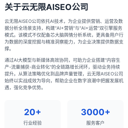
分析他们的多媒体使用和互动元素。
landscape，并制定数据驱动的关键词策略，从而提
改进内容可读性和格式。
优化现有内容的关键词使用和结构。
关于云无限AISEO公司
总结来说，使用SEO工具进行网站技术审计是一个系
定期监控和分析外链概况。
高网站的搜索可见度和有机流量。
优化转化路径和号召性用语。
统性的过程，它涉及选择合适的工具、配置审计设
改善内容的可读性和用户体验。
7. 综合分析和策略制定
结合多种工具进行综合分析。
置、运行审计、分析报告、优先级排序和修复问题，
内容推广策略
：
云无限AISEO公司依托AI技术，为企业提供营销、运营及数
优势和劣势分析
：
6. 实施和监控
制定长期的链接建设策略，而非短期的链接获取。
以及验证和监控。通过定期进行技术审计，你可以确
据分析全场景支持，构建"AI+营销"与"AI+运营"双引擎服务
制定内容推广计划，增加内容的可见度和参与
识别竞争对手的主要优势和劣势。
制定详细的实施计划和时间表。
保网站在技术上是健康的，最大限度地提高搜索引擎
总结来说，使用SEO工具进行外链分析是了解网站链
模式。该模式不仅配备芯大脑舆情分析系统，更具备用户行
度。
评估自己网站的相对优势和劣势。
爬行和索引效率，并为良好的搜索排名奠定基础。
优先解决高影响的问题和机会。
接概况、评估竞争 landscape、识别链接机会和监控
为数据的深度挖掘与精准洞察能力，为企业决策提供数据支
识别有效的内容推广渠道。
机会和威胁分析
：
链接健康状况的重要过程。通过全面的外链分析，你
定期监控关键指标，评估优化效果。
撑。
识别可以利用的机会。
可以制定更有效的链接建设策略，提高网站的权威性
内容分析的最佳实践
根据数据和结果调整策略。
通过AI大模型与新媒体高效协同，可助力企业搭建"内容生
和排名潜力。外链分析应该是任何全面SEO策略的重
评估需要应对的威胁。
建立持续优化的循环。
结合定量和定性分析。
产-流量捕获-商业转化"的全链路增长闭环，驱动业务持续
要组成部分，需要定期进行以适应不断变化的搜索环
差异化策略
：
关注用户需求和搜索意图。
提升。从算法策略优化到品牌声量管理，云无限AISEO公司
总结来说，分析SEO数据并制定优化策略是一个系统
境。
制定差异化的SEO策略，以超越竞争对手。
定期进行内容审计和分析。
始终以实战成效为导向，帮助企业在数字浪潮中把握发展机
性的过程，它涉及确定关键指标、收集和分析数据、
找出竞争对手未充分覆盖的领域。
遇，强化竞争优势。
识别机会和问题、制定策略并实施。这个过程需要结
使用多种工具进行综合分析。
优先级排序
：
合多种工具和数据源，以及对SEO最佳实践的深入理
基于数据制定内容策略，而非猜测。
解。通过持续分析和优化，你可以不断提高网站的搜
根据影响和可行性对策略进行优先级排序。
关注内容的质量和价值，而非数量。
索可见度和有机流量，实现业务目标。
制定详细的实施计划和时间表。
20+
3000+
总结来说，使用SEO工具进行内容分析是评估内容性
能、识别优化机会、了解竞争 landscape和制定有效
常用的SEO竞争分析工具
行业经验
服务客户
内容策略的重要过程。通过全面的内容分析，你可以