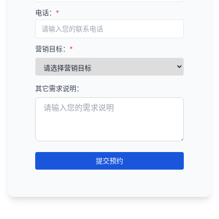
优先修复影响大量页面的问题。
改进内容结构和格式，提高可读性和用户体验。
分析竞争对手未覆盖的内容机会。
Google Keyword Planner
：免费工具，提供搜索
移动友好性分析
：
分析新链接的质量和相关性。
电话：
*
如全局的元描述模板问题、图片优化问题等。
关键词机会分析
：
量和竞争度数据。
B. 技术SEO策略
评估竞争对手的移动友好性。
监控丢失的链接
：
按修复难度排序
：
识别有搜索量但竞争度较低的关键词。
SEMrush
：全面的SEO工具，提供关键词研究、
修复爬行错误和索引问题。
分析他们的响应式设计和移动用户体验。
监控丢失的链接，了解为什么链接被移除。
考虑修复的技术难度和所需资源。
分析长尾关键词机会。
竞争分析等功能。
优化页面速度和Core Web Vitals。
结构化数据分析
：
营销目标：
*
尝试恢复重要的丢失链接。
可以先解决一些容易修复但影响较大的问题。
内容格式机会
：
Ahrefs
：强大的关键词研究和链接分析工具。
改善移动友好性。
分析竞争对手的结构化数据实施情况。
监控不良链接
：
创建修复计划
：
识别未充分利用的内容格式（如视频、信息图
Moz Keyword Explorer
：提供关键词难度和机会
优化网站架构和内部链接。
识别他们使用的结构化数据类型。
识别可能有害的链接（如来自垃圾网站的链
表、播客等）。
分数。
制定详细的修复计划和时间表。
实施结构化数据。
其它需求说明：
接）。
分析不同内容格式的表现。
6. 分析竞争对手的用户体验
KeywordTool.io
：从多个来源获取关键词建议。
分配责任人和资源。
使用Google的不自然链接报告工具处理不良链
C. 链接建设策略
AnswerThePublic
：专注于问题型关键词和长尾
设置检查点和验证步骤。
网站设计分析
：
接。
6. 制定内容优化策略
关键词。
识别和争取高价值的链接机会。
评估竞争对手的网站设计和视觉吸引力。
定期审计
：
6. 验证和监控
内容更新策略
：
Ubersuggest
：由Neil Patel创建的免费关键词研
创建有价值的内容，自然吸引链接。
分析他们的品牌一致性和用户界面。
定期进行外链审计，评估链接概况的健康状况。
制定内容更新计划，保持内容新鲜和相关。
修复问题后，重新运行审计以验证修复效果。
究工具。
修复损坏的链接。
导航和可用性分析
：
调整链接建设策略，以获得更好的结果。
优先更新高价值但表现不佳的内容。
使用Google Search Console等工具监控技术问
提交预约
监控和管理链接概况。
总结来说，使用SEO工具进行关键词研究是一个系统
评估竞争对手的网站导航和可用性。
题。
内容创建策略
：
外链分析的最佳实践
性的过程，它涉及确定核心关键词、扩展关键词列
分析他们的用户路径和转化漏斗。
D. 用户体验优化策略
建立定期审计计划，预防未来的技术问题。
基于内容差距分析创建新内容。
表、分析关键词指标、理解搜索意图、组织和优先级
关注链接质量而非数量。
内容体验分析
：
改善页面设计和布局。
监控关键技术指标的变化，如页面速度、Core
确定最佳内容格式和结构。
排序，以及持续监控和优化。通过有效地使用SEO工
确保链接来源与你的网站主题相关。
评估竞争对手的内容阅读体验。
Web Vitals等。
优化导航和网站结构。
具，你可以识别高价值的关键词机会，了解竞争
内容优化策略
：
追求自然的锚文本分布。