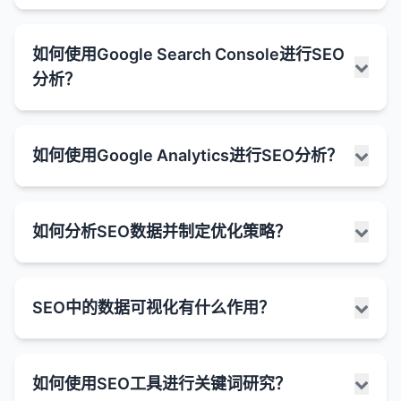
常见的结构化数据类型：
不同的跟踪模型。
的大部分链接权益转移到新URL。
可能包含准备步骤和配料列表。
付费搜索结果
：
许多网站会自动生成多个包含相同或相似内容的
避免重复内容
：如果多个URL指向相同的内容，
文章（Article）
URL（如分页、筛选器、会话ID等）。
：用于新闻、博客文章等。
Universal Analytics中的跳出率定义：
SEO竞争分析是了解竞争对手的SEO策略、优势和劣
广告商通过付费获得的搜索结果位置。
事件信息
：
如何使用Google Search Console进行SEO
301重定向可以帮助集中集中链接权益并避免重复
势，以便制定更有效的SEO计划的过程。通过分析竞
规范URL帮助搜索引擎识别这些重复内容，并将
通常标有"广告"或"推广"字样。
产品（Product）
：用于电子商务产品页面，可包
显示事件日期、时间、地点和票价等信息。
基于会话的定义
：
分析？
内容问题。
争对手，你可以发现机会、避免常见错误，并找到超
它们集中到一个首选URL。
含价格、评分、库存状态等信息。
位于有机搜索结果之前或旁边。
可能包含事件类型和表演者信息。
在Universal Analytics中，跳出率被定义为"单
越竞争对手的方法。
网站迁移
：在网站迁移或域名更改时，301重定向
集中链接权益
：
评论（Review）
：用于产品或服务的用户评论，
页会话"占总会话数的百分比。
丰富片段
：
FAQ（常见问题）
：
是确保用户和搜索引擎能够找到新网站的关键。
SEO竞争分析的步骤：
可包含星级评分。
如果多个URL指向相似内容，链接权益可能会分
Google Search Console（GSC）是Google提供的
单页会话是指用户只浏览了一个页面，且在该页
包含额外信息的有机搜索结果，如星级评分、价
在搜索结果中显示问题和简短回答。
如何使用Google Analytics进行SEO分析？
URL规范化
：帮助搜索引擎确定首选URL版本（如
散在这些URL之间。
免费工具，用于帮助网站管理员监控和优化网站在
面上没有触发任何其他互动事件（如点击、表单
格、事件信息等。
事件（Event）
：用于音乐会、会议等事件，可包
用户可以直接在搜索结果中展开查看答案。
1. 识别主要竞争对手
带www或不带www的版本）。
Google搜索结果中的表现。它提供了有关网站在
规范URL告诉搜索引擎将所有链接权益集中到首
提交等）就离开网站的会话。
含日期、时间、地点等信息。
通过结构化数据标记实现。
HowTo（教程）
：
确定在有机搜索结果中与你竞争的主要网站。
Google搜索中的可见度、搜索流量、索引状态和技术
选URL。
何时使用301重定向：
计算公式
：
Google Analytics是一款强大的免费工具，用于跟踪
食谱（Recipe）
：用于烹饪食谱，可包含烹饪时
知识面板
：
显示步骤说明和完成时间等信息。
不仅包括直接的业务竞争对手，还包括在搜索结果
问题的宝贵数据。
如何分析SEO数据并制定优化策略？
改善索引效率
：
和分析网站流量和用户行为。虽然它主要用于整体网
间、难度、配料等信息。
跳出率 = (单页会话数 / 总会话数) × 100%
显示关于特定实体（如人物、地点、组织等）的
网站迁移
：将网站从一个域名迁移到另一个域名。
中排名靠前的任何网站。
可能包含每个步骤的简短描述。
如何使用Google Search Console进行SEO分析：
站分析，但也可以提供有关SEO性能的宝贵见解。通
通过减少重复内容的索引，搜索引擎可以更有效
综合信息。
本地企业（LocalBusiness）
：用于本地企业，可
特点
：
使用搜索引擎、关键词研究工具和竞争分析工具来
URL结构更改
：更改网站的URL结构或页面命名。
文章信息
：
过分析Google Analytics数据，你可以了解有机搜索
地使用其爬行预算。
包含地址、电话、营业时间等信息。
通常位于搜索结果的右侧。
分析SEO数据并制定优化策略是一个系统性的过程，
如果用户在一个页面上停留时间较长但没有任何
识别竞争对手。
1. 监控搜索流量
合并页面
：将多个页面的内容合并到一个页面。
流量的来源、用户行为和转化情况，从而优化SEO策
显示作者、发布日期和阅读时间等信息。
这有助于确保重要内容得到优先爬行和索引。
SEO中的数据可视化有什么作用？
它涉及收集、分析和解释数据，然后基于这些洞察采
互动，仍然会被视为跳出。
信息来源于于多种渠道道，包括维基百科等。
FAQ（常见问题）
：用于常见问题解答页面。
性能报告
：
略。
可能包含文章的缩略图。
2. 分析关键词排名
删除页面
：当删除页面时，将其重定向到相关的替
控制搜索结果中显示的URL
：
取行动来提高网站的搜索可见度和有机流量。这个过
页面浏览是默认的互动事件。
特色摘要
：
HowTo
：用于教程或步骤说明页面。
分析网站的搜索点击量、展示次数、点击率
代页面。
如何使用Google Analytics进行SEO分析：
程需要结合多种工具和数据源，以及对SEO最佳实践
本地企业信息
：
确定竞争对手排名的关键词，特别是那些对你的业
规范URL可以帮助控制在搜索结果中显示哪个
其他互动事件（如事件跟踪、电子商务交易等）
SEO中的数据可视化是将复杂的SEO数据转化为图形
位于有机搜索结果顶部的特殊结果，提供查询的
（CTR）和平均排名。
结构化数据的格式：
的深入理解。
务重要的关键词。
HTTP到HTTPS迁移
：将网站从HTTP升级到
URL版本。
显示地址、电话、营业时间和评分等信息。
如何使用SEO工具进行关键词研究？
会将单页会话转换为非跳出会话。
或图像表示的过程，以便更直观地理解、分析和沟通
直接答案。
1. 分析有机搜索流量
识别表现最佳的页面和关键词。