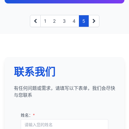
析。
4. 识别链接机会
Excel/Google Sheets
：基本但有效的可视化工
识别竞争对手的主要链接来源。
机会
：
内容主题分析
：
移动视图中的内容可读性问题。
建立内容集群
：
具。
跟踪关键指标的变化趋势，评估SEO策略的效果。
分析这些来源的权威性和相关性。
未链接的品牌提及
高搜索量、低竞争的关键词机会。
：
Google Analytics与SEO的最佳实践
分析竞争对手的内容主题和覆盖范围。
基于关键词组创建内容集群，包括支柱页面和相
E. 安全问题
Databox
：专注于业务仪表板的可视化工具。
优先解决影响最大的问题，如安全问题、手动操作
锚文本分析
：
表现良好但有优化空间的页面。
找出提到你的品牌但没有链接的网站。
结合Google Search Console数据进行综合分析。
识别内容差距和未满足的用户需求。
关子页面。
1
2
3
4
5
和移动可用性问题。
缺少HTTPS。
分析竞争对手的锚文本分布。
内容差距和未满足的用户需求。
联系网站管理员，请求添加链接。
总结来说，数据可视化在SEO中扮演着重要角色，它
设置目标和电子商务跟踪，衡量SEO的业务价值。
内容质量分析
：
这有助于建立网站在特定主题上的权威性。
混合内容问题。
可以简化复杂数据、识别趋势和模式、发现机会和问
总结来说，Google Search Console是SEO专业人员
识别他们的主要品牌词和关键词策略。
资源页面链接
链接建设机会。
：
创建自定义维度和指标，跟踪对SEO重要的特定数
评估竞争对手内容的质量、深度和全面性。
优先级排序
：
题、提高沟通效率、支持数据驱动决策，并帮助监控
的必备工具，它提供了有关网站在Google搜索中的表
安全证书问题。
链接建设策略
：
问题
找出行业相关的资源页面。
：
据。
分析他们的内容格式和结构。
基于搜索量、竞争度、转化价值和业务目标对关
进度和效果。通过选择适当的可视化类型和工具，
现、索引状态和技术问题的宝贵数据。通过定期监控
分析竞争对手的链接建设策略。
排名下降的页面和关键词。
请求将你的网站添加到这些资源页面。
F. 结构化数据问题
定期分析数据，识别趋势和机会。
键词进行优先级排序。
内容表现分析
：
SEO专业人员可以更好地理解和传达数据洞察，制定
和分析GSC报告，你可以识别机会、发现问题，并制
识别他们使用的链接获取方法（如内容营销、客
竞争对手的链接来源
高跳出率和低停留时间的页面。
：
使用高级细分功能，分析不同类型的有机搜索流
考虑使用"低竞争、高价值"的关键词作为起点。
结构化数据错误。
更有效的SEO策略，并展示SEO工作的价值。
分析竞争对手表现最佳的内容。
定有效的策略来提高网站的搜索可见度和有机流量。
座博文、PR等）。
量。
技术SEO问题（如爬行错误、索引问题）。
分析竞争对手的链接来源，找出你也可以争取的
将GSC数据与其他分析工具结合使用，可以获得更全
缺失的结构化数据类型。
联系我们
了解这些内容成功的原因。
6. 监控和优化
链接。
转化率低的页面和路径。
面的网站性能视图。
5. 分析竞争对手的技术SEO
总结来说，Google Analytics是SEO分析的重要工
未使用的结构化数据机会。
内容推广分析
：
定期监控关键词排名和流量。
断链修复
：
具，它提供了有关有机搜索流量、用户行为和转化的
分析竞争对手的内容推广策略。
网站架构分析
：
5. 制定优化策略
5. 优先级排序和修复
有任何问题或需求，请填写以下表单，我们会尽快
分析关键词表现，识别机会和问题。
找出指向你网站的损坏链接。
宝贵数据。虽然关键词数据有限，但通过分析着陆页
了解他们如何获取外链和社交媒体分享。
分析竞争对手的网站架构和导航结构。
与您联系
A. 内容策略
根据数据调整关键词策略。
表现、用户行为和转化路径，你可以获得对SEO性能
按严重程度排序
：
修复这些链接或请求链接来源更新链接。
评估他们的URL结构和内部链接策略。
的深入了解。将Google Analytics与Google Search
5. 识别内容机会
更新和优化现有内容，以提高在目标关键词上的排
优先修复严重影响爬行、索引和排名的问题。
创建针对高价值关键词的新内容。
5. 监控和管理外链
页面速度分析
：
Console等其他工具结合使用，可以获得更全面的
名。
如服务器错误、重定向链、重复内容等。
更新和优化现有内容，提高质量和相关性。
内容差距分析
：
姓名：
*
比较你和竞争对手的页面速度。
SEO视图，并制定更有效的优化策略。
监控新链接
：
按影响范围排序
：
填补内容差距，满足未被满足的用户需求。
识别用户需求但网站尚未覆盖的主题。
常用的SEO关键词研究工具
分析他们的Core Web Vitals表现。
设置新链接通知，及时了解新获得的链接。