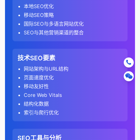
307重定向
：与302类似，但要求客户端端保持请
优化内容以获取特色摘要。
通过直观地展示数据和趋势，可以减少决策中的主
2. 分析竞争对手的关键词策略
的比例。
识别排名下降的页面，并找出原因。
着更高的竞争。
确保规范URL指向有效的、可访问的页面。
链接相关性
：分析链接来源网站与你的网站的主题
及时修复任何安全威胁，避免网站被标记为不安
本地SEO优化
度。
配置认证，以审计需要登录的页面。
分析竞争对手的排名策略。
求方法不变。
综合所有分析结果，识别竞争对手的优势和劣势。
观因素。
GA4：关注参与会话与总会话的比例，考虑了
优化标题标签和元描述，提高点击率。
竞争度
关键词排名分析
：
：
避免将规范URL指向404页面或重定向页面。
相关性。
B. 用户参与度分析
全。
移动SEO策略
设置自定义HTTP头。
找出你可以利用的机会和需要应对的威胁。
这有助于制定更有效的SEO策略和优化措施。
308重定向
：与301类似，但要求客户端保持请求
C. 内容分析
更多的参与指标。
3. 分析转化
评估在有机搜索中排名特定关键词的难度。
识别竞争对手排名的关键词。
管理本地搜索存在，优化本地商家信息。
链接位置
：分析链接在页面上的位置（如内容内、
手动操作报告
：
不要设置相互冲突的规范标签（如A指向B，B指向
分析页面的跳出率、停留时间和页面浏览量。
国际SEO与多语言网站优化
方法不变。
制定差异化的SEO策略，以超越竞争对手。
3. 运行技术审计
时间因素
分析表现最佳的内容类型和主题。
：
大多数工具使用1-100的分数表示竞争度。
分析这些关键词的搜索量、竞争度和转化价值。
转化路径分析
：
侧边栏、页脚）。
6. 监控进度和效果
A）。
优化图片和视频，提高在多媒体结果中的可见度。
检查网站是否受到Google的手动操作处罚。
识别高跳出率页面，并分析原因（如内容质量、相
SEO与其他营销渠道的整合
设定明确的目标和关键绩效指标。
元刷新
：通过HTML元标签签实现的重定向，不如
识别内容差距，即用户需求但网站尚未覆盖的主
Universal Analytics：不考虑停留时间，只考虑
关键词难度
比较你和竞争对手的关键词覆盖范围。
：
启动审计工具，开始爬行和分析网站。
在"转化" > "目标" > "路径"报告中，分析有机搜
可视化仪表板可以帮助实时监控SEO进度和效果。
关性、用户体验）。
了解处罚原因，并提交 reconsideration请求。
确保每个页面只有一个规范标签。
C. 锚文本分析
监控和管理知识面板信息。
不如服务器端重定向对SEO友好。
题。
页面浏览次数和互动事件。
索访客的转化路径。
关键词差距分析
类似于竞争度，但更专注于排名所需的SEO努
：
根据网站大小，这可能需要几分钟到几小时。
SEO竞争分析工具
这使得可以快速识别问题并及时调整策略。
分析用户在页面上的行为流和互动模式。
对于移动版本，使用rel="alternate"标签指向桌面
分析锚文本分布，了解最常见的锚文本类型。
总结来说，serps是搜索引擎用户体验的核心，也是
4. 优化搜索展示
分析内容的深度和质量。
GA4：将停留时间超过10秒作为参与会话的标
总结来说，301重定向是一种重要的技术，用于在
力。
了解哪些页面和路径最有可能导致转化。
识别竞争对手排名但你未排名的高价值关键词。
大型网站可能需要分段审计或使用更强大的工具。
关键词研究工具
可视化报告可以帮助展示SEO工作的价值和成果。
：SEMrush、Ahrefs、Moz
技术SEO要素
版本，同时使用canonical标签指向首选版本。
识别过度优化的锚文本，避免被视为操纵。
SEO的主要战场。了解serps的结构和组成部分，以
C. 转化分析
准之一。
URL更改时维护用户体验和保留SEO价值。正确使用
评估内容的新鲜度和时效性。
结构化数据报告
考虑因素包括当前排名网站的权威性、内容质量
：
转化漏斗分析
：
找出你排名但竞争对手未排名的关键词优势。
Keyword Explorer
及如何优化网站在serps中的表现，对于提高有机流
4. 分析审计报告
定期审核规范标签，确保它们仍然准确。
确保锚文本多样化，包括品牌词、通用词和精确匹
301重定向可以确保确保网站迁移、URL结构更改或
网站架构与URL结构
SEO中常见的数据可视化类型
分析内容页面的转化率和转化价值。
和链接概况。
指标名称
：
监控结构化数据的实施状态。
设置和分析转化漏斗，了解有机搜索访客在转化
搜索意图分析
：
D. 用户行为分析
竞争分析工具
：SEMrush、Ahrefs、SpyFu、
量和实现业务目标至关重要。随着搜索引擎算法的不
配关键词。
内容合并不会对有机搜索流量产生负面影响。了解何
页面速度优化
识别最有效的转化路径和内容。
点击率（CTR）
：
规范URL与其他技术的区别：
A. 爬行和索引问题
过程中的流失点。
Universal Analytics：使用"跳出率"作为主要指
趋势图/线图
：显示随时间变化的数据，如有机搜
识别结构化数据错误，以获取丰富片段。
SimilarWeb
分析竞争对手针对不同搜索意图的关键词策略。
断发展，serps的结构也在不断演变，SEO专业人员
分析有机搜索访客的跳出率、停留时间和页面浏览
时以及如何使用301重定向是每个SEO专业人员必备
移动友好性
D. 链接增长趋势
标。
索流量、排名变化等。
分析内容对转化漏斗的贡献。
了解搜索特定关键词的用户点击搜索结果的比
优化漏斗中的薄弱环节，提高转化率。
面包屑导航报告
：
爬行错误
：404错误、服务器错误、重定向链等。
需要持续关注这些变化并调整他们的策略。
链接分析工具
：Ahrefs、Majestic、Moz Link
评估他们如何覆盖信息型、导航型、商业调查型
301重定向
：
量。
的技能。
例。
Core Web Vitals
GA4：使用"参与率"作为主要指标，不再直接提
柱状图/条形图
：比较不同类别或时间段的数据，
有机搜索转化价值
：
分析外链增长趋势，了解链接建设的效果。
Explorer
监控面包屑导航的实施状态。
和交易型关键词。
索引问题
：noindex标签、canonical标签问题、重
301重定向是服务器端的永久重定向，会将用户
识别高跳出率页面，并分析原因。
3. 分析内容质量和优化机会
供跳出率。
如不同页面的流量、不同关键词的排名等。
高CTR表明关键词有较高的用户兴趣。
结构化数据
复内容等。
分析有机搜索流量带来的转化价值。
识别异常的链接增长或下降，可能表明算法更新或
技术SEO工具
：Screaming Frog、Google
修复面包屑导航问题，改善搜索结果展示。
和搜索引擎都引导到新URL。
分析用户在网站上的浏览路径和行为流。
3. 分析竞争对手的内容策略
A. 关键词使用分析
饼图/环形图
：显示部分与整体的关系，如流量来
转化价值
索引与爬行优化
：
手动操作。
Search Console、PageSpeed Insights
爬行预算问题
比较不同关键词、页面和流量来源的转化价值。
：低价值页面消耗爬行预算、爬行深
对SEO和数据分析的影响：
AMP报告
：
规范URL是建议性的，不会自动重定向用户。
评估移动用户体验。
源分布、转化率分布等。
内容主题分析
：
分析页面的关键词密度和分布。
评估特定关键词的潜在转化价值。
度过深等。
比较不同时期的链接增长情况。
内容分析工具
：Clearscope、MarketMuse、
监控AMP页面的状态。
noindex标签
：
数据比较困难
：由于定义不同，不同分析工具中的
4. 分析关键词（在GA4中有限）
E. 转化分析
散点图
：显示两个变量之间的关系，如页面速度与
分析竞争对手的主要内容主题和子主题。
Frase
识别缺失的重要关键词。
考虑关键词与业务目标的相关性。
修复AMP错误，确保AMP页面在移动搜索中正
B. 技术SEO元素
E. 链接来源分析
跳出率/参与率数据不能直接比较。
noindex标签告诉搜索引擎不要索引页面。
转化率的关系。
由于Google的关键词加密政策，Google
SEO工具与分析
评估他们的内容深度和广度。
分析有机搜索流量的转化率和转化价值。
社交媒体分析工具
确保关键词使用自然，避免过度优化。
：Hootsuite、Buffer、
季节性
：