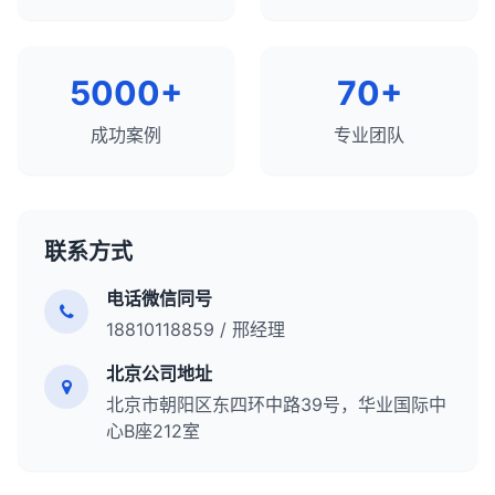
全面SEO工具
：SEMrush、Ahrefs、Moz Pro。
创建更有价值、更相关和更有效的内容，提高网站的
竞争分析工具
：SpyFu、SimilarWeb、
搜索可见度、用户参与度和转化率。内容分析应该是
iSpionage。
任何全面SEO策略的核心组成部分，需要定期进行以
5000+
70+
内容分析工具
：BuzzSumo、Clearscope、
适应不断变化的用户需求和搜索环境。
MarketMuse。
成功案例
专业团队
链接分析工具
：Ahrefs、Majestic、Moz Link
Explorer。
技术SEO工具
：Screaming Frog、Sitebulb、
PageSpeed Insights。
联系方式
总结来说，使用SEO工具进行竞争分析是了解竞争
电话微信同号
landscape、识别机会和威胁、制定差异化策略的重
18810118859 / 邢经理
要过程。通过全面分析竞争对手的关键词策略、内容
策略、链接策略、技术SEO和用户体验，你可以制定
北京公司地址
更有效的SEO计划，提高网站的搜索可见度和有机流
北京市朝阳区东四环中路39号，华业国际中
量。竞争分析应该是任何全面SEO策略的重要组成部
心B座212室
分，需要定期进行以适应不断变化的搜索环境和竞争
格局。